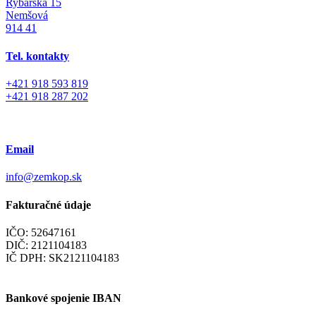
Rybárska 15
Nemšová
914 41
Tel. kontakty
+421 918 593 819
+421 918 287 202
Email
info@zemkop.sk
Fakturačné údaje
IČO: 52647161
DIČ: 2121104183
IČ DPH: SK2121104183
Bankové spojenie IBAN