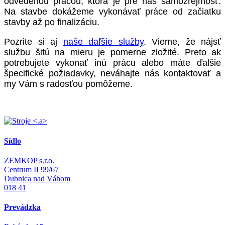
odvedenou prácou, ktorá je pre nás samozrejmosť.
Na stavbe dokážeme vykonávať práce od začiatku
stavby až po finalizáciu.
Pozrite si aj
naše daľšie služby
. Vieme, že nájsť
službu šitú na mieru je pomerne zložité. Preto ak
potrebujete vykonať inú prácu alebo máte ďalšie
špecifické požiadavky, neváhajte nás kontaktovať a
my Vám s radosťou pomôžeme.
<.a>
Sídlo
ZEMKOP s.r.o.
Centrum II 99/67
Dubnica nad Váhom
018 41
Prevádzka