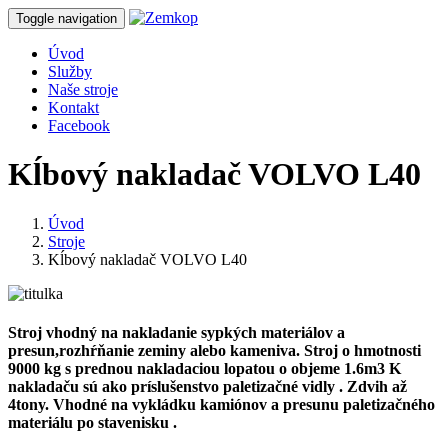
Toggle navigation
Úvod
Služby
Naše stroje
Kontakt
Facebook
Kĺbový nakladač VOLVO L40
Úvod
Stroje
Kĺbový nakladač VOLVO L40
Stroj vhodný na nakladanie sypkých materiálov a
presun,rozhŕňanie zeminy alebo kameniva. Stroj o hmotnosti
9000 kg s prednou nakladaciou lopatou o objeme 1.6m3 K
nakladaču sú ako príslušenstvo paletizačné vidly . Zdvih až
4tony. Vhodné na vykládku kamiónov a presunu paletizačného
materiálu po stavenisku .