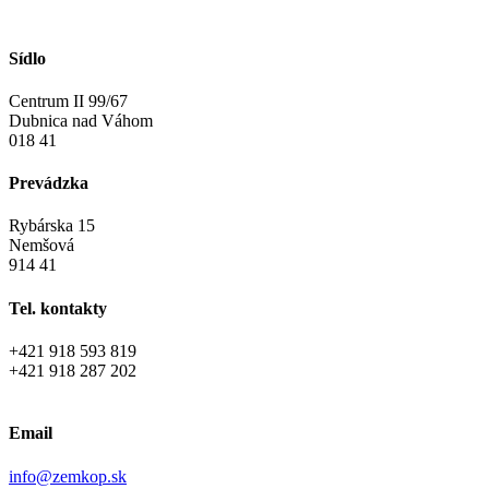
Sídlo
Centrum II 99/67
Dubnica nad Váhom
018 41
Prevádzka
Rybárska 15
Nemšová
914 41
Tel. kontakty
+421 918 593 819
+421 918 287 202
Email
info@zemkop.sk